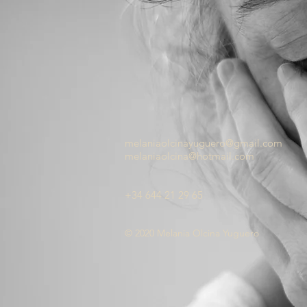
melaniaolcinayuguero@gmail.com
melaniaolcina@hotmail.com
+34 644 21 29 65
© 2020 Melania Olcina Yuguero